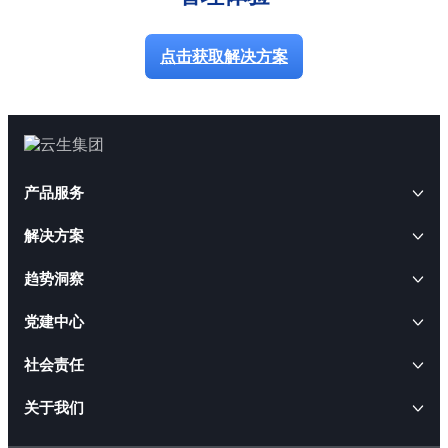
点击获取解决方案
产品服务
解决方案
AI+人事
趋势洞察
云生AI解决方案
HRWORK人事通
AI+人才
云生动态
党建中心
出海易
AI招聘解决方案
云生软件解决方案
云生闪聘
CEO访谈
社会责任
AI合规解决方案
AI+软件
职得干
云生活动
人事管理软件解决方案
ESG报告
关于我们
AI出海解决方案
云生智慧服务解决方案
易搭云
就业通
行业政策
人才管理软件解决方案
云生AI数字员工和HR智能体
公益活动