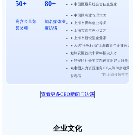
50+
80+
•
中国区最具杜会责任企业家
•
中国区商业管理大奖
•
高含金量荣
知名媒体深
上海市青年创业导师
誉奖项
度访谈
•
上海市青年创业英才
•
上海市新锐型企业家
•
入选“千帆行动”上海市青年企业家计
•
静安区首批中青年拔尖人才
划
•
静安区社会主义精神文朋好人好事提
•
中国人力资源服务100人等30余项荣
名称号
*以上部分荣誉奖项
誉称号
查看更多CEO新闻与访谈
企业文化