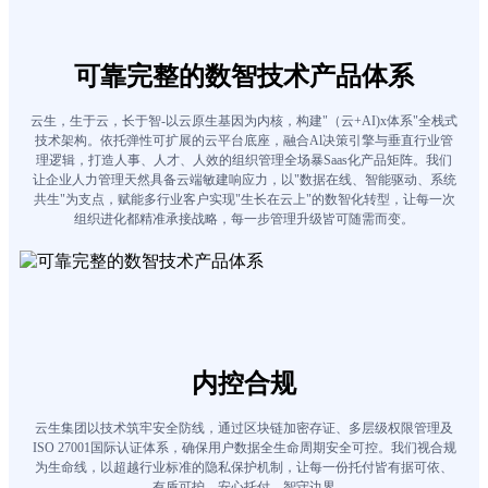
可靠完整的数智技术产品体系
云生，生于云，长于智-以云原生基因为内核，构建"（云+AI)x体系"全栈式
技术架构。依托弹性可扩展的云平台底座，融合Al决策引擎与垂直行业管
理逻辑，打造人事、人才、人效的组织管理全场暴Saas化产品矩阵。我们
让企业人力管理天然具备云端敏建响应力，以"数据在线、智能驱动、系统
共生"为支点，赋能多行业客户实现"生长在云上"的数智化转型，让每一次
组织进化都精准承接战略，每一步管理升级皆可随需而变。
内控合规
云生集团以技术筑牢安全防线，通过区块链加密存证、多层级权限管理及
ISO 27001国际认证体系，确保用户数据全生命周期安全可控。我们视合规
为生命线，以超越行业标准的隐私保护机制，让每一份托付皆有据可依、
有盾可护。安心托付，智守边界