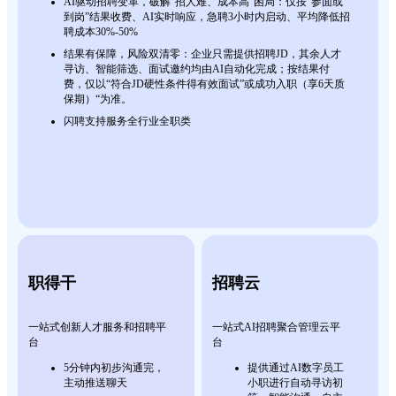
AI驱动招聘变革，破解“招人难、成本高”困局：仅按“参面或
到岗”结果收费、AI实时响应，急聘3小时内启动、平均降低招
聘成本30%-50%
结果有保障，风险双清零：企业只需提供招聘JD，其余人才
寻访、智能筛选、面试邀约均由AI自动化完成；按结果付
费，仅以“符合JD硬性条件得有效面试”或成功入职（享6天质
保期）“为准。
闪聘支持服务全行业全职类
职得干
招聘云
一站式创新人才服务和招聘平
一站式AI招聘聚合管理云平
台
台
5分钟内初步沟通完，
提供通过AI数字员工
主动推送聊天
小职进行自动寻访初