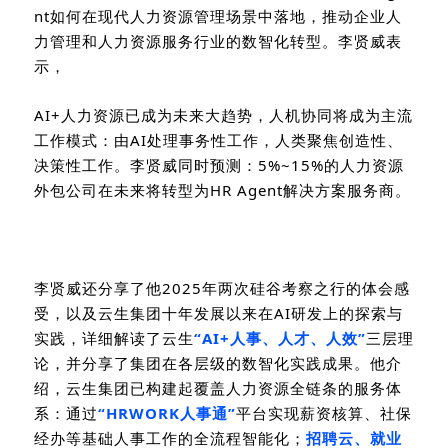
nt
如何在现代人力资源管理场景中落地，推动企业人
力管理和人力资源服务行业的数智化转型。李贤威表
示，
AI+
人力资源已成为未来大趋势，人机协同将成为主流
工作模式：由
AI
处理事务性工作，人类聚焦创造性、
决策性工作。李贤威同时预测：
5%~15%
的人力资源
外包公司在未来将转型为
HR Agent
解决方案服务商。
李贤威还分享了他
2025
年两次硅谷考察之行的体会感
受，以及云生集团十年发展以来在
AI
研发上的探索与
实践，详细解读了云生
“AI+
人事、人才、人效
”
三层理
论，并分享了集团在各层级的数智化实践成果。他介
绍，云生集团已构建起覆盖人力资源全链条的服务体
系：通过
“HRWORK
人事通
”
平台实现薪资核算、社保
经办等基础人事工作的全流程智能化；
招聘云、就业