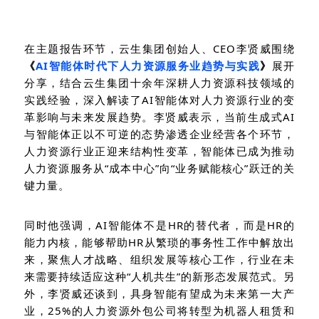
在主题报告环节，云生集团创始人、
CEO
李贤威围绕
《
AI
智能体时代下人力资源服务业趋势与实践
》
展开
分享，结合云生集团十余年深耕人力资源科技领域的
实践经验，深入解读了
AI
智能体对人力资源行业的变
革影响与未来发展趋势。李贤威表示，当前生成式
AI
与智能体正以不可逆的态势渗透企业经营各个环节，
人力资源行业正迎来结构性变革，智能体已成为推动
人力资源服务从
“
成本中心
”
向
“
业务赋能核心
”
跃迁的关
键力量。
同时他强调，
AI
智能体不是
HR
的替代者，而是
HR
的
能力内核，能够帮助
HR
从繁琐的事务性工作中解放出
来，聚焦人才战略、组织发展等核心工作，行业在未
来需要持续适应这种“人机共生”的新形态发展范式。另
外，李贤威还谈到，具身智能有望成为未来第一大产
业，
25%
的人力资源外包公司将转型为机器人租赁和