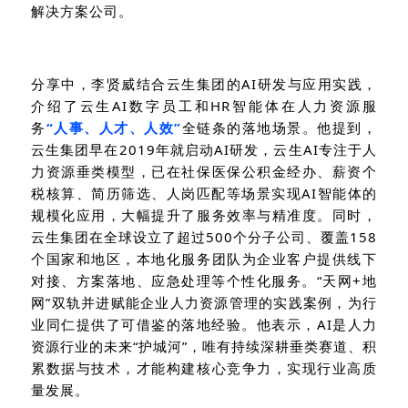
解决方案公司。
分享中，李贤威结合云生集团的
AI
研发与应用实践，
介绍了云生
AI
数字员工和
HR
智能体在人力资源服
务
“人事、人才、人效”
全链条的落地场景。他提到，
云生集团早在
2019
年就启动
AI
研发，云生
AI
专注于人
力资源垂类模型，已在社保医保公积金经办、薪资个
税核算、简历筛选、人岗匹配等场景实现
AI
智能体的
规模化应用，大幅提升了服务效率与精准度。同时，
云生集团在全球设立了超过
500
个分子公司、覆盖
158
个国家和地区，本地化服务团队为企业客户提供线下
对接、方案落地、应急处理等个性化服务。“天网
+
地
网”双轨并进赋能企业人力资源管理的实践案例，为行
业同仁提供了可借鉴的落地经验。他表示，
AI
是人力
资源行业的未来
“
护城河
”
，唯有持续深耕垂类赛道、积
累数据与技术，才能构建核心竞争力，实现行业高质
量发展。