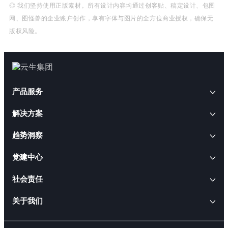
◎ 我们坚持使用正版素材。所有设计内容均通过创客贴、稿定设计、包图
网、图怪兽的企业账户创作，享有字体与图片的全方位商业授权，确保无
版权风险。
产品服务
解决方案
AI+人事
趋势洞察
云生AI解决方案
HRWORK人事通
AI+人才
云生动态
党建中心
出海易
AI招聘解决方案
云生软件解决方案
云生闪聘
CEO访谈
社会责任
AI合规解决方案
AI+软件
职得干
云生活动
人事管理软件解决方案
ESG报告
关于我们
AI出海解决方案
云生智慧服务解决方案
易搭云
就业通
行业政策
人才管理软件解决方案
云生AI数字员工和HR智能体
公益活动
AI政策咨询解决方案
企业介绍