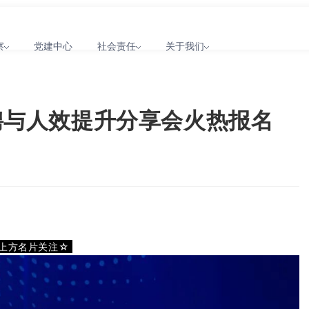
察
党建中心
社会责任
关于我们
人才招聘与人效提升分享会火热报名
上方名片关注☆