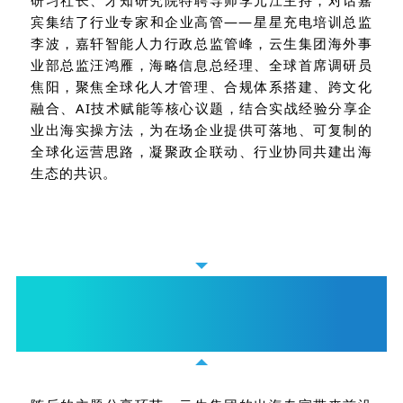
研习社长、才知研究院特聘导师李元江主持，对话嘉
宾集结了行业专家和企业高管——星星充电培训总监
李波，嘉轩智能人力行政总监管峰，云生集团海外事
业部总监汪鸿雁，海略信息总经理、全球首席调研员
焦阳，聚焦全球化人才管理、合规体系搭建、跨文化
融合、AI技术赋能等核心议题，结合实战经验分享企
业出海实操方法，为在场企业提供可落地、可复制的
全球化运营思路，凝聚政企联动、行业协同共建出海
生态的共识。
主题分享
云生AI赋能人力管理创新，出海易Chuhaiyi让出海更容
易