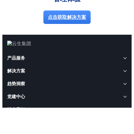
点击获取解决方案
产品服务
解决方案
AI+人事
趋势洞察
云生AI解决方案
HRWORK人事通
AI+人才
云生动态
党建中心
出海易
AI招聘解决方案
云生软件解决方案
云生闪聘
CEO访谈
社会责任
AI合规解决方案
AI+软件
职得干
云生活动
人事管理软件解决方案
ESG报告
关于我们
AI出海解决方案
云生智慧服务解决方案
易搭云
就业通
行业政策
人才管理软件解决方案
云生AI数字员工和HR智能体
公益活动