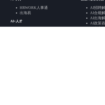
HRWORK人事通
AI招聘
出海易
AI合规
AI出海
AI+人才
AI政策
AI人事
云生闪聘
社保医保
职得干
人岗匹配
就业通
全网寻访
AI+软件
云生软件解决方
易搭云
人事管理
人效云
人才管理
人事云D-HR
人效提升
云生AI数字员工和HR智能体
云生智慧服务解
小职
人事管理
小法
招聘背调
小海
人才派遣
小云
薪酬服务
小易