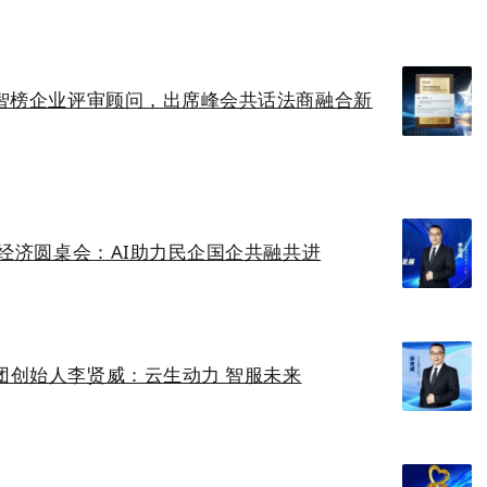
润智榜企业评审顾问，出席峰会共话法商融合新
营经济圆桌会：AI助力民企国企共融共进
团创始人李贤威：云生动力 智服未来