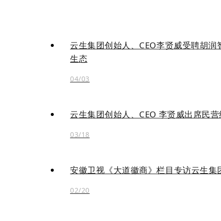
云生集团创始人、CEO李贤威受聘胡
生态
04/03
云生集团创始人、CEO 李贤威出席民
03/18
安徽卫视《大道徽商》栏目专访云生集
02/20