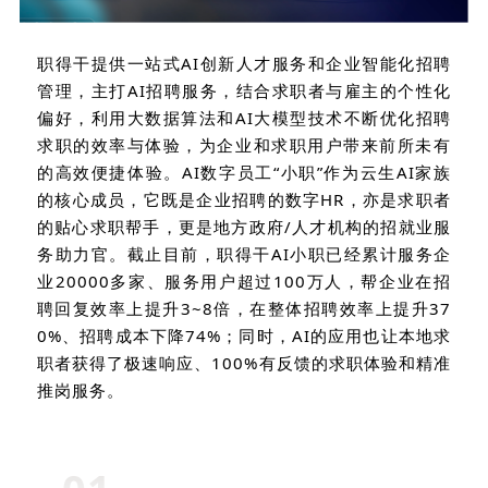
职得干提供一站式
AI
创新人才服务和企业智能化招聘
管理，主打
AI
招聘服务，结合求职者与雇主的个性化
偏好，利用大数据算法和
AI
大模型技术不断优化招聘
求职的效率与体验，为企业和求职用户带来前所未有
的高效便捷体验。
AI
数字员工“小职”作为云生
AI
家族
的核心成员，它既是企业招聘的数字
HR
，亦是求职者
的贴心求职帮手，更是地方政府
/
人才机构的招就业服
务助力官。截止目前，职得干
AI
小职已经累计服务企
业
20000
多家、服务用户超过
100
万人，帮企业在招
聘回复效率上提升
3~8
倍，在整体招聘效率上提升
37
0%
、招聘成本下降
74%
；同时，
AI
的应用也让本地求
职者获得了极速响应、
100%
有反馈的求职体验和精准
推岗服务。