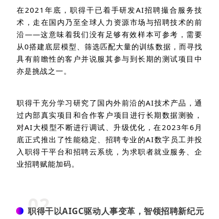
在
2021
年底，职得干已着手研发
AI
招聘撮合服务技
术，走在国内乃至全球人力资源市场与招聘技术的前
沿——这意味着我们没有足够有效样本可参考，需要
从
0
搭建底层模型、筛选匹配大量的训练数据，而寻找
具有前瞻性的客户并说服其参与到长期的测试项目中
亦是挑战之一。
职得干充分学习研究了国内外前沿的
AI
技术产品，通
过内部真实项目和合作客户项目进行长期数据测验，
对
AI
大模型不断进行调试、升级优化，在
2023
年
6
月
底正式推出了性能稳定、招聘专业的
AI
数字员工并投
入职得干平台和招聘云系统，为求职者就业服务、企
业招聘赋能加码。
02
职得干以AIGC驱动人事变革，智领招聘新纪元