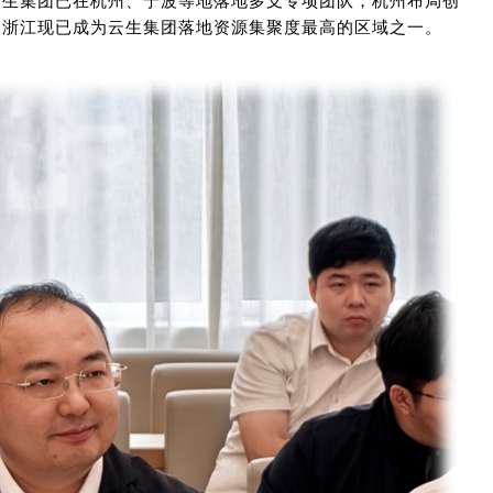
云生
集团已在杭州、宁波
等地
落地多支专项团队，
杭州布局
创
。
浙江现已成为
云生集团
落地资源集聚度最高的区域之一。