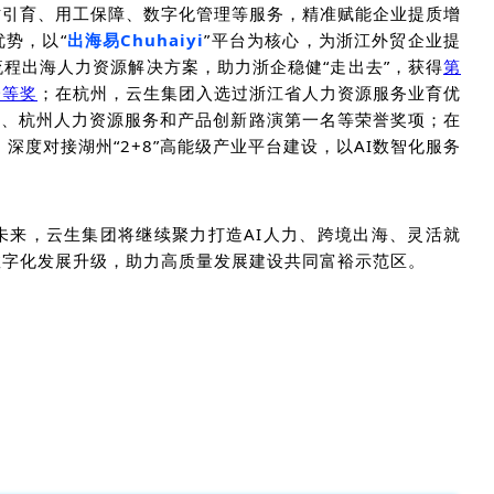
才引育、用工保障、数字化管理等服务，精准赋能企业提质增
优势，以
“
出海易Chuhaiyi
”平台为核心，为浙江外贸企业提
流程出海人力资源解决方案，助力浙企稳健
“走出去”
，获得
第
一等奖
；在杭州，云生集团入选过浙江省人力资源服务业育优
奖
、杭州人力资源服务和产品创新路演第一名等荣誉奖项；
在
，深度对接湖州“2+8”高能级产业平台建设，以AI数智化服务
未来，云生集团
将
继续
聚力打造
AI人力、跨境出海、灵活就
数字化发展升级
，助力高质量发展建设共同富裕示范区
。