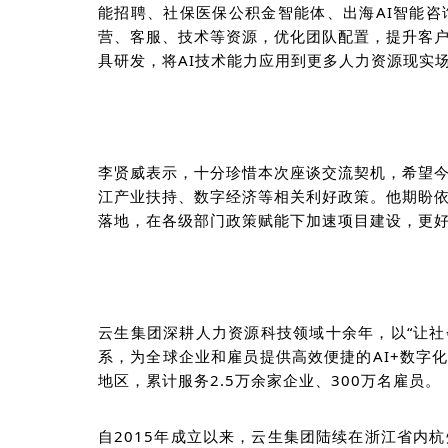
能招聘、
社保医保公积金智能体
、出海
AI智能
咨
营、客服、技术
等
资源
，优化团队配置，
提升
客
具研发
，将
AI技术能力应用到更多人力资源现实
李贤威表示，十分珍惜本次座谈交流契机，希望
江产业扶持、数字经济等相关利好政策。他期盼
落地，在各级部门政策赋能下加速项目建设，更
云生集团深耕人力资源科技领域十余年，以
“让
系，
为全球企业和雇员提供高效便捷的
AI+数字
地区，累计服务2.5万余家企业、300万名雇员。
自
2015年成立以来，云生集团陆续在浙江省内