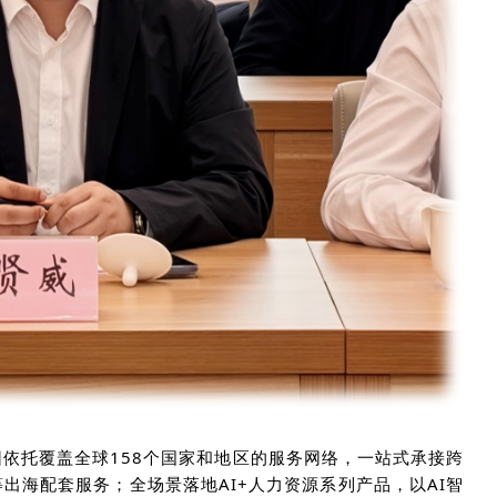
团
依托覆盖全球
158个国家
和
地区的
服务
网络，一站式承接跨
等出海配套服务；全场景落地
AI
+
人力
资源
系列产品，以
AI
智