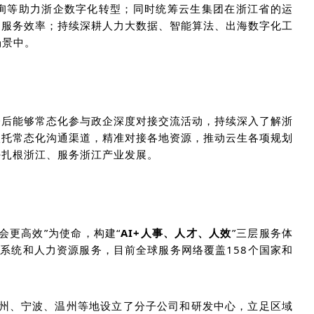
询等助力浙企数字化转型；
同时
统筹
云生集团在浙江省的
运
户
服务效率；
持续
深耕人力大数据、智能算法、出海数字化工
场景中。
今后能够常态化参与政企深度对接交流活动，持续深入了解浙
依托常态化沟通渠道，精准对接各地资源，推动
云生
各项规划
好扎根浙江、服务浙江产业发展。
社会更高效”为使命，构建“
AI+人事、人才、人效
”三层服务体
化系统和人力资源服务，目前
全球服务网络覆盖
158个国家和
杭州、宁波、温州等地设立了分子公司和研发中心，立足区域