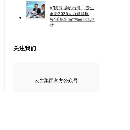
AI赋能·扬帆出海 | 云生
承办2026人力资源服
务“千帆出海”东南亚地区
对
关注我们
云生集团官方公众号