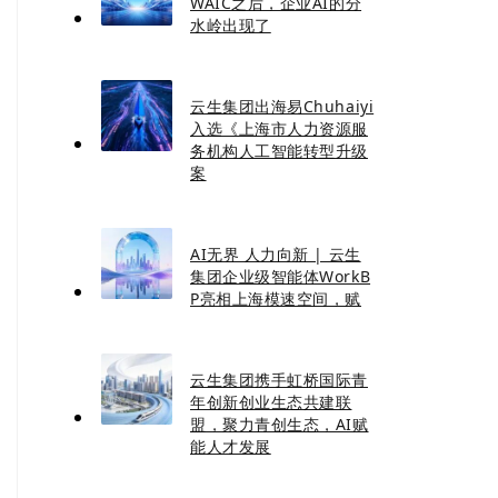
WAIC之后，企业AI的分
水岭出现了
云生集团出海易Chuhaiyi
入选《上海市人力资源服
务机构人工智能转型升级
案
AI无界 人力向新 | 云生
集团企业级智能体WorkB
P亮相上海模速空间，赋
云生集团携手虹桥国际青
年创新创业生态共建联
盟，聚力青创生态，AI赋
能人才发展