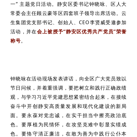
一
”
主题党日活动。
静安区委书记钟晓咏
、区人大
常委会主任顾云豪等区四套班子领导出席活动。
云
生集团党支部书记、创始人、
CEO
李贤威
受邀参加
活动，并在
会上被授予
“
静安区优秀共产党员
”荣誉
称号
。
钟晓咏在活动现场发表讲话，向全区广大党员致以
节日问候，并着重强调，要把树立和践行正确政绩
观，与学习习近平党建思想紧密结合起来，在接续
奋斗中开创静安高质量发展和现代化建设的新局
面。要永葆对党忠诚，在实干担当中擦亮政治底
色。要厚植为民情怀，在攻坚克难中彰显实绩成
色。要恪守清正廉洁，在敢为善为中践行公仆本