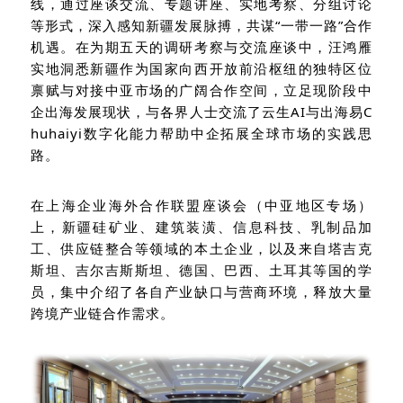
线，通过座谈交流、专题讲座、实地考察、分组讨论
等形式，深入感知新疆发展脉搏，共谋“一带一路”合作
机遇。在为期五天的调研考察与交流座谈中，汪鸿雁
实地洞悉新疆作为国家向西开放前沿枢纽的独特区位
禀赋与对接中亚市场的广阔合作空间，立足现阶段
中
企
出海发展
现状
，
与各界人士交流了
云生
AI与出海易C
huhaiyi
数字化能力
帮助中企
拓展全球市场的实践思
路。
在上海企业海外合作联盟座谈会（中亚地区专场）
上，新疆硅矿业、建筑装潢、信息科技、乳制品加
工、供应链整合等
领域的
本土企业，以及来自塔吉克
斯坦、吉尔吉斯斯坦、德国、巴西、土耳其等国的学
员，集中介绍
了各自
产业缺口与营商环境，释放大量
跨境产业链合作需求。