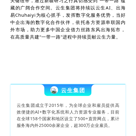
关键纽带，
通过
新疆
研习
之行真切感受到
“
一带一路
”
蕴
藏的广阔合作空间。云生集团将持续以云生
AI
、
出海
易
Chuhaiyi
为核心抓手，发挥数字化服务优势，当好
中企出海的数字化合作伙伴，依托
各方
资源串联国内
外市场，助力更多中国企业借力丝路东风出海拓市，
在高质量共建
“一带一路”进程中持续贡献
云生
力量。
云生集团
云生集团成立于2015年，为全球企业和雇员提供高
效便捷的AI+数字化系统和人力资源专业服务，目前
在全球158个国家和地区设立了500+直营网点，累计
服务海内外25000余家企业，超300万企业雇员。