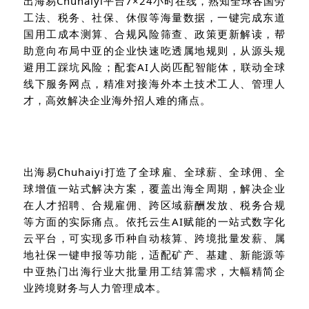
出海易Chuhaiyi平台
7×24小时在线
，熟知
全球各国劳
工法、税务、社保、休假等海量数据，一键完成东道
国用工成本测算、合规风险筛查、政策更新解读，帮
助意向布局中亚的企业快速吃透属地规则，从源头规
避用工踩坑风险；配套
AI
人岗匹配
智能体
，联动全球
线下服务网点，精准对接海外本土技术工人、管理人
才，高效解决企业海外招人难的痛点。
出海易
Chuhaiyi打造
了
全球雇、全球薪、全球佣、全
球增值一站式解决方案
，
覆盖出海全周期
，解决企业
在人才招聘、合规雇佣、跨区域薪酬发放、税务合规
等方面的实际痛点。
依托云生
AI赋能的
一站式
数字化
云平台
，可实现多币种自动核算、跨境批量发薪、属
地社保一键申报
等功能
，适配矿产、基建、新能源等
中亚热门出海行业大批量用工结算需求，大幅精简企
业跨境财务与人力管理成本。