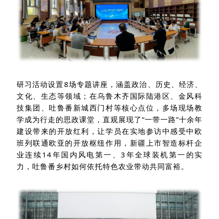
研习活动设置
8场专题讲座
，
涵盖政治、历史、经济、
文化、生态等领域
；在
乌鲁木齐国际陆港区
、
金风科
技集团
、
吐鲁番新城西门村
等核心点位，多场现场教
学成为行走的思政课堂，
直观展现
了
“
一带一路
”
十余年
建设带来的开放红利
，让学员在
实地参访中
感受中欧
班列联通欧亚的
开放枢纽作用
，新疆
上市智造标杆企
业连续
14年国内风电第一、3年全球装机第一的
实
力，
吐鲁番
乡村如何
依托特色农业带动共同富裕
。