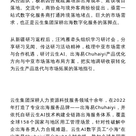
风控团队，极易因合规疏漏增加出海成本、延误项目
落地。
交流中
，商协会与境外客商纷纷提出，亟需一
站式数字化服务商打通跨境落地堵点。巨大的市场需
求，
也
正是云生集团深耕出海数字化服务的落脚点。
从新疆
研习
返程后，汪鸿雁牵头组织
学习研讨会
，
分
享研习见闻、传达研习活动精神，
梳理中亚市场需求
与合作机遇，研讨云生
AI、出海易
Chuhaiyi
产品优化
方向与中亚市场落地布局方案，把实地调研收获转化
为
云生
产品迭代与市场拓展的落地指引。
云生集团
深耕人力资源
科技
服务领域
十余年
，
在
2022
年
打造
了
专业出海服务品牌
——
出海易
Chuhaiyi
，
并
依托自研云生
AI技术构建全链路出海服务体系，覆盖
全球158个国家与地区用工管理场景，针对性破解中
企出海各类人力合规难题。云生AI
数字员工
“小海”在