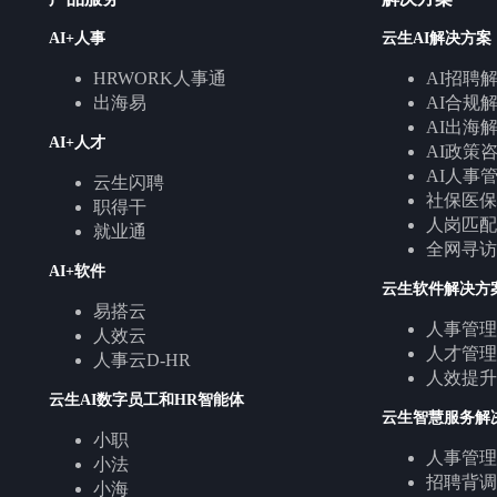
AI+人事
云生AI解决方案
HRWORK人事通
AI招聘
出海易
AI合规
AI出海
AI+人才
AI政策
AI人事
云生闪聘
社保医保
职得干
人岗匹配
就业通
全网寻访
AI+软件
云生软件解决方
易搭云
人事管理
人效云
人才管理
人事云D-HR
人效提升
云生AI数字员工和HR智能体
云生智慧服务解
小职
人事管理
小法
招聘背调
小海