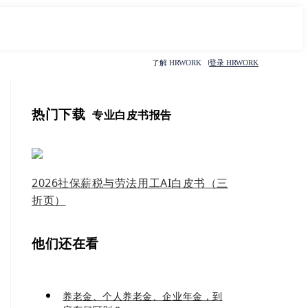
了解 HRWORK
登录 HRWORK
热门下载
专业白皮书报告
2026社保薪税与劳法用工AI白皮书（三
折页）
他们还在看
养老金、个人养老金、企业年金，到