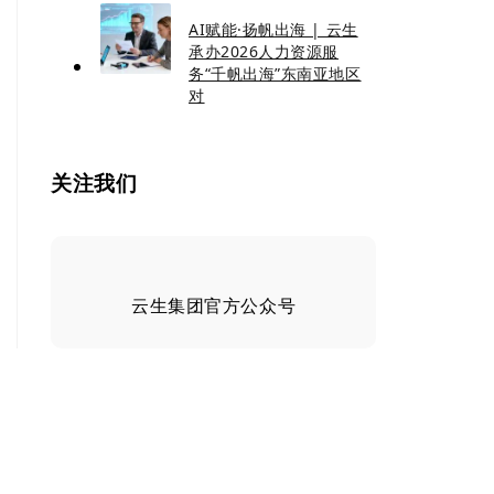
AI赋能·扬帆出海 | 云生
承办2026人力资源服
务“千帆出海”东南亚地区
对
关注我们
云生集团官方公众号