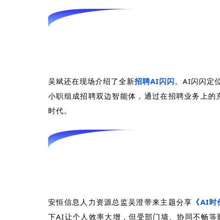
吴斌还在现场介绍了全新
招聘
AI
闪闪
。
AI
闪闪定
小职组成招聘双边智能体，通过在招聘业务上的
时代。
安恒信息人力资源总监吴澄带来主题分享
《
AI
时
下
AI
让个人效率大增，但受部门墙、协同不畅等