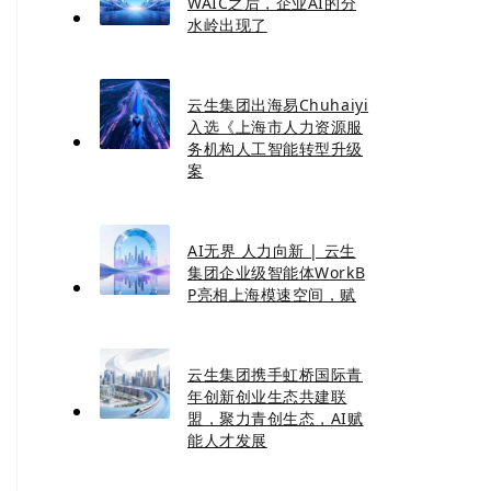
WAIC之后，企业AI的分
水岭出现了
云生集团出海易Chuhaiyi
入选《上海市人力资源服
务机构人工智能转型升级
案
AI无界 人力向新 | 云生
集团企业级智能体WorkB
P亮相上海模速空间，赋
云生集团携手虹桥国际青
年创新创业生态共建联
盟，聚力青创生态，AI赋
能人才发展