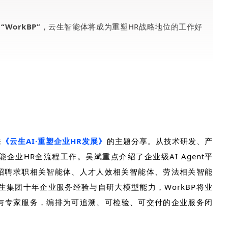
台
“WorkBP”
，云生智能体将成为重塑HR战略地位的工作好
来
《云生
AI·
重塑企业
HR
发展》
的主题分享。从技术研发、产
能企业
HR
全流程工作。吴斌重点介绍了企业级
AI Agent
平
招聘求职相关智能体、人才人效相关智能体、劳法相关智能
生集团十年企业服务经验与自研大模型能力，
WorkBP
将业
与专家服务，编排为可追溯、可检验、可交付的企业服务闭