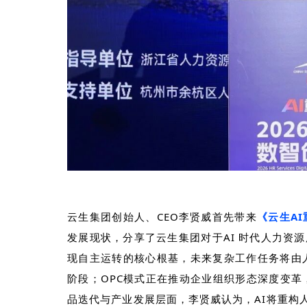
云生集团创始人、
CEO
李贤威首先带来
《云生
AI
发展现状，分享了云生集团对于
AI
时代人力资源
现自主运转的核心根基，未来复杂工作任务将由
阶段；
OPC
模式正在推动企业组织形态深度变革
品迭代与产业发展层面，李贤威认为，
AI
将重构