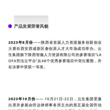
03
产品发展荣誉风貌
2023
年
8
月份
——陕西省首届人力资源服务创新创业
大赛在西安西咸新区秦创原人才大市场成功举办。云
生集团旗下陕西智服人力资源有限公司的参赛项目“
LA
OFA
劳法云平台”从
48
个优秀参赛项目中突出重围，并
在决赛中荣获一等奖。
2023
年
10
月份
——
10
月
21
日
-22
日，云生集团受邀
出席并参展由劳达律师事务所主办的第五届全国劳动