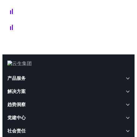
产品服务
解决方案
AI+人事
趋势洞察
云生AI解决方案
HRWORK人事通
AI+人才
云生动态
党建中心
出海易
AI招聘解决方案
云生软件解决方案
云生闪聘
CEO访谈
社会责任
AI合规解决方案
AI+软件