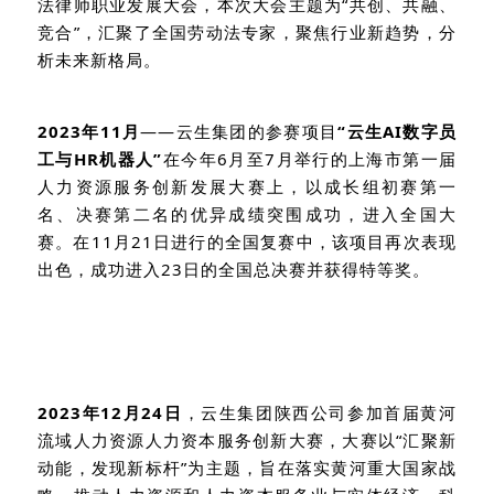
法律师职业发展大会，本次大会主题为“共创、共融、
竞合”，汇聚了全国劳动法专家，聚焦行业新趋势，分
析未来新格局。
2023
年
11
月
——云生集团的参赛项目
“云生
AI
数字员
工与
HR
机器人”
在今年
6
月至
7
月举行的上海市第一届
人力资源服务创新发展大赛上，以成长组初赛第一
名、决赛第二名的优异成绩突围成功，进入全国大
赛。在
11
月
21
日进行的全国复赛中，该项目再次表现
出色，成功进入
23
日的全国总决赛并获得特等奖。
2023
年
12
月
24
日
，云生集团陕西公司参加首届黄河
流域人力资源人力资本服务创新大赛，大赛以“汇聚新
动能，发现新标杆”为主题，旨在落实黄河重大国家战