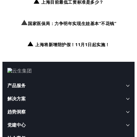
▲
上海目前最低工资标准是多少？
▲
国家医保局：力争明年实现生娃基本“不花钱”
▲
上海将新增陪护假！11月1日起实施！
产品服务
解决方案
AI+人事
趋势洞察
云生AI解决方案
HRWORK人事通
AI+人才
云生动态
党建中心
出海易
AI招聘解决方案
云生软件解决方案
云生闪聘
CEO访谈