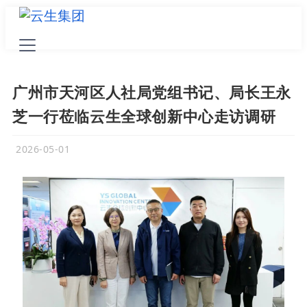
广州市天河区人社局党组书记、局长王永
芝一行莅临云生全球创新中心走访调研
2026-05-01