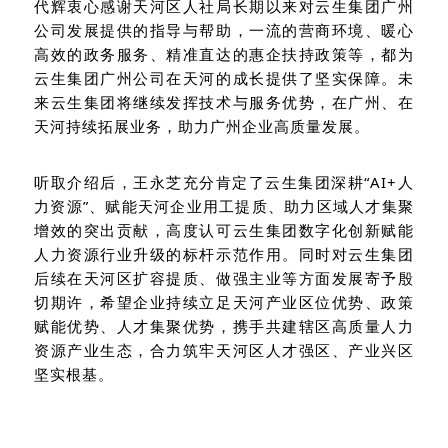
代辉衷心感谢天河区人社局长期以来对云生集团广州
公司发展提供的指导与帮助，一流的营商环境、暖心
高效的政务服务、精准直达的惠企扶持政策等，都为
云生集团广州公司在天河的成长提供了坚实保障。未
来云生集团将继续发挥技术与服务优势，在广州、在
天河持续拓展业务，助力广州企业高质量发展。
听取介绍后，王永芝充分肯定了云生集团深耕“AI+人
力资源”、赋能天河企业用工提质、助力区域人才集聚
增效的突出贡献，高度认可云生集团数字化创新赋能
人力资源行业升级的标杆示范作用。同时对云生集团
后续在天河区扩容提质、做强主业等方面发展寄予殷
切期许，希望企业持续立足天河产业区位优势、政策
赋能优势、人才集聚优势，携手共建辖区高质量人力
资源产业生态，合力筑牢天河区人才强区、产业兴区
坚实根基。