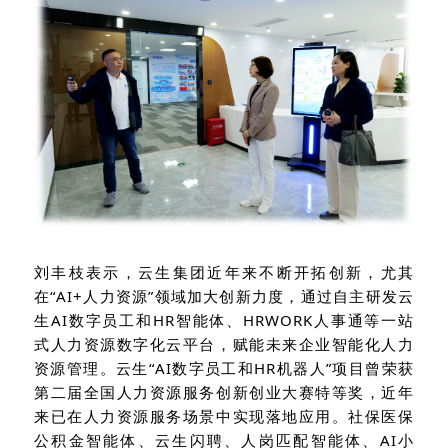
刘丰枝表示，云生集团近年来不断开拓创新，尤其
在“AI+人力资源”领域加大创新力度，通过自主研发云
生AI数字员工和HR智能体、HRWORK人事通等一站
式人力资源数字化云平台，赋能未来企业智能化人力
资源管理。云生“AI数字员工和HR机器人”项目曾荣获
第二届全国人力资源服务创新创业大赛特等奖，近年
来已在人力资源服务场景中实现落地应用。社保医保
公积金智能体、云生闪聘、人岗匹配智能体、AI小