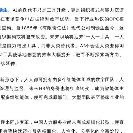
诞生
。
AI
的迭代不只是工具升级，更是组织模式与能力沉淀
将在市场竞争中占据绝对效率优势。当下行业热议的
OPC
模
的重构。自
1855
年
《有限责任法》
现代公司制诞生至今，这
组织架构或将迎来改变。未来职场将迎来“一人一工具、一人
质是能力增强工具，而非人类替代者。
AI
不会让人类变得闲
AI
工具使落地创意的效率大幅提升，进而不断探索新方向、
持续延伸。
在新形态下，人人都可拥有由多个智能体组成的数字团队，人
管理与监督。未来
HR
的身份也将彻底转变，成为智能体主
搭配多组智能体，便可完成原部门、大型团队甚至整家企业的
正迎来同步变革，中国人力服务业尚未完成精细化转型，便直
术有望快速迈向服务精细化、人性化、公平化的全新阶段，