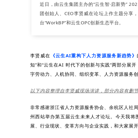
近日，由云生集团主办的“云生智·启新势” 2
团创始人、CEO李贤威在论坛上作主题分享，并
台“WorkBP”和云生OPC创新生态平台。
李贤威在
《云生
AI
重构下人力资源服务新趋势》
知”和“云生在
AI
时代下的创新与实践”两部分展开
字劳动力、人机协同、组织变革、人力资源服务
以下内容整理自李贤威现场演讲，部分内容有删
非常感谢
浙江省人力资源服务协会
、余杭区人社
州西站举办
第五届云生未来人才论坛。
今天我将
展、行业现状、变革方向与企业实践，和大家展