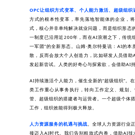
OPC
让组织方式变革、个人能力激活、超级组织
方式的根本性变革，率先落地智能体的企业，
式，核心并非单纯解决就业问题，而是组织形态
一制度已沿用近
200
年，而在
AI
浪潮之下，传统
一军团”的全新形态。山姆·奥尔特曼说：
AI
的本
散，反而会放大个人创造力，比如研发人员借助
发起新尝试。人类的好奇心与探索欲，会借助
AI
AI
持续激活个人能力，催生全新的“超级组织”。
类工作重心从事务执行，转向工作定义、规划、
管、超级组织的搭建者与运营者。一个超级个体
工作，组织效能得到极大释放。
人力资源服务的机遇与挑战
。
全球人力资源行业
接迈入
AI
时代。我们告别粗放式内卷，借助
AI
技