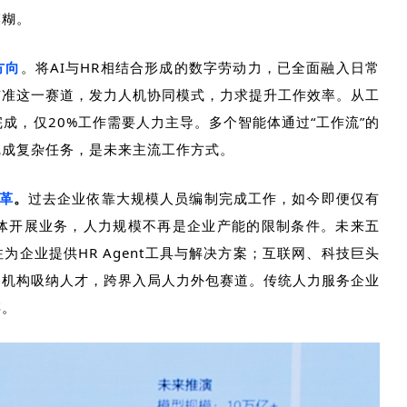
模糊。
方向
。
将
AI
与
HR
相结合形成的数字劳动力，已全面融入日常
瞄准这一赛道，发力人机协同模式，力求提升工作效率。从工
完成，仅
20%
工作需要人力主导。多个智能体通过“工作流”的
完成复杂任务，是未来主流工作方式。
革
。
过去企业依靠大规模人员编制完成工作，如今即便仅有
体开展业务，人力规模不再是企业产能的限制条件。未来五
注为企业提供
HR Agent
工具与解决方案；互联网、科技巨头
务机构吸纳人才，跨界入局人力外包赛道。传统人力服务企业
存。