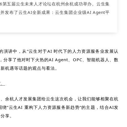
026第五届云生未来人才论坛在杭州余杭成功举办。云生集
发布了云生AI全新成果：云生集团企业级AI Agent平
的演讲中，从“云生对于
AI
时代下的人力资源服务业发展认
，分享了他对时下火热的
AI Agent
、
OPC
、智能机器人、数
创新机遇等话题的观点与看法。
节。
局、
余杭人才发展集团
给云生这次机会，让我们能够相聚在杭
围绕
“云生
AI
重构下人力资源服务新趋势”的主题
，结合
AI
发
开分享。