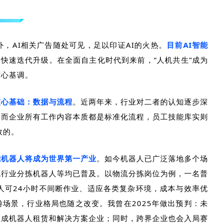
外，
AI
相关广告随处可见，足以印证
AI
的火热。
目前
AI
智能
快速迭代升级。在全面自主化时代到来前，“人机共生”成为
核心基调。
核心基础：数据与流程
。
近两年来，行业对二者的认知逐步深
，而企业所有工作内容本质都是标准化流程，员工技能库实则
效的。
能机器人将成为世界第一产业
。
如今机器人已广泛落地多个场
流行业分拣机器人等均已普及。以物流分拣岗位为例，一名普
人可
24
小时不间断作业、适应各类复杂环境，成本与效率优
游场景，行业格局也随之改变。我曾在
2025
年做出预判：未
型成机器人租赁和解决方案企业；同时，跨界企业也会入局赛