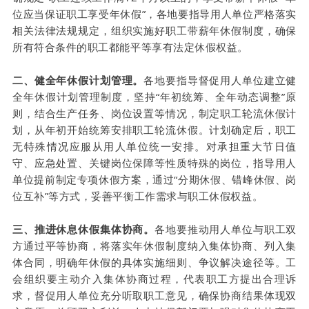
位应当保证职工享受年休假”，各地要指导用人单位严格落实
相关法律法规规定，组织实施好职工带薪年休假制度，确保
所有符合条件的职工都能平等享有法定休假权益。
二、健全年休假计划管理。
各地要指导督促用人单位建立健
全年休假计划管理制度，坚持“年初统筹、全年动态调整”原
则，结合生产任务、岗位设置等情况，制定职工轮流休假计
划，从年初开始统筹安排职工轮流休假。计划确定后，职工
无特殊情况应服从用人单位统一安排。对承担重大节日值
守、应急处置、关键岗位保障等性质特殊的岗位，指导用人
单位提前制定专项休假方案，通过“分期休假、错峰休假、岗
位互补”等方式，妥善平衡工作需求与职工休假权益。
三、推进休息休假集体协商。
各地要推动用人单位与职工双
方通过平等协商，将落实年休假制度纳入集体协商、列入集
体合同，明确年休假的具体实施细则、争议解决途径等。工
会组织要主动介入集体协商过程，代表职工方提出合理诉
求，督促用人单位充分听取职工意见，确保协商结果体现双