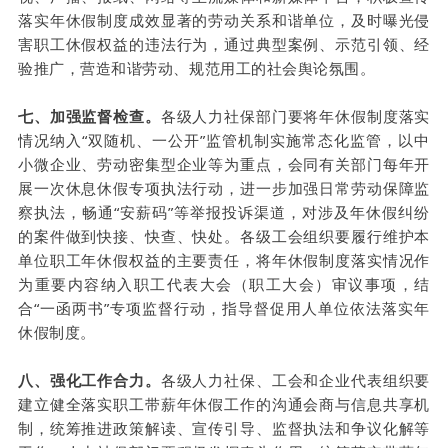
落实年休假制度成效显著的劳动关系和谐单位，及时曝光侵
害职工休假权益的违法行为，通过典型案例、示范引领、经
验推广，营造和谐劳动、规范用工的社会舆论氛围。
七、加强监督检查。
各级人力社保部门要将年休假制度落实
情况纳入“双随机、一公开”监管机制实施常态化监管，以中
小微企业、劳动密集型企业等为重点，会同有关部门每年开
展一次休息休假专项执法行动，进一步加强日常劳动保障监
察执法，畅通“安薪码”等举报投诉渠道，对涉及年休假纠纷
的案件做到快接、快查、快处。各级工会组织要履行维护本
单位职工年休假权益的主要责任，将年休假制度落实情况作
为重要内容纳入职工代表大会（职工大会）审议事项，结
合“一函两书”专项监督行动，指导督促用人单位依法落实年
休假制度。
八、强化工作合力。
各级人力社保、工会和企业代表组织要
建立健全落实职工带薪年休假工作的沟通会商与信息共享机
制，统筹推进政策解读、宣传引导、监督执法和争议化解等