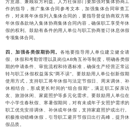
方意愿、兼顾双方利益。人力社保部门要加强对集体协商工
作的指导，推广集体合同参考文本，加强集体合同审查工
作，对未将年休假列入集体合同的，要指导督促协商双方将
年休假条款纳入集体协商集体合同内容，确保职工享受年休
假的权利。鼓励有条件的用人单位与职工协商签订休息休假
专项集体合同。
四、加强各类假期协同。
各地要指导用人单位建立健全请
假、休假和考勤管理以及岗位AB角互补等制度，明确各类假
期的申请条件、审批流程和待遇标准，确保生产经营正常运
转与职工休假权益落实“两不误”。要鼓励用人单位创新假期
使用方式，支持职工将年休假与法定节假日、周末调休、补
休相结合，形成更长时间的“组合假期”，满足职工探亲访
友、旅游休闲、家庭照护等多元化需求。要鼓励用人单位在
中小学生春秋假、寒暑假期间，对有未成年子女照护需求的
职工优先安排调休、补休或年休假，支持家庭照护或出行。
积极推动错峰休假，引导职工避开节假日出行高峰，提升休
假品质。