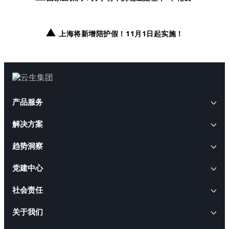
▲
上海将新增陪护假！11月1日起实施！
产品服务
解决方案
AI+人事
趋势洞察
云生AI解决方案
HRWORK人事通
AI+人才
云生动态
党建中心
出海易
AI招聘解决方案
云生软件解决方案
云生闪聘
CEO访谈
社会责任
AI合规解决方案
AI+软件
职得干
云生活动
人事管理软件解决方案
ESG报告
关于我们
AI出海解决方案
云生智慧服务解决方案
易搭云
就业通
行业政策
人才管理软件解决方案