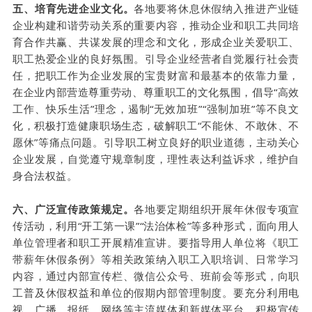
五、培育先进企业文化。
各地要将休息休假纳入推进产业链
企业构建和谐劳动关系的重要内容，推动企业和职工共同培
育合作共赢、共谋发展的理念和文化，形成企业关爱职工、
职工热爱企业的良好氛围。引导企业经营者自觉履行社会责
任，把职工作为企业发展的宝贵财富和最基本的依靠力量，
在企业内部营造尊重劳动、尊重职工的文化氛围，倡导“高效
工作、快乐生活”理念，遏制“无效加班”“强制加班”等不良文
化，积极打造健康职场生态，破解职工“不能休、不敢休、不
愿休”等痛点问题。引导职工树立良好的职业道德，主动关心
企业发展，自觉遵守规章制度，理性表达利益诉求，维护自
身合法权益。
六、广泛宣传政策规定。
各地要定期组织开展年休假专项宣
传活动，利用“开工第一课”“法治体检”等多种形式，面向用人
单位管理者和职工开展精准宣讲。要指导用人单位将《职工
带薪年休假条例》等相关政策纳入职工入职培训、日常学习
内容，通过内部宣传栏、微信公众号、班前会等形式，向职
工普及休假权益和单位的假期内部管理制度。要充分利用电
视、广播、报纸、网络等主流媒体和新媒体平台，积极宣传