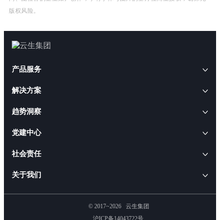
版权风险。
产品服务
解决方案
AI+人事
趋势洞察
云生AI解决方案
HRWORK人事通
AI+人才
云生动态
党建中心
出海易
AI招聘解决方案
云生软件解决方案
云生闪聘
CEO访谈
社会责任
AI合规解决方案
AI+软件
职得干
云生活动
人事管理软件解决方案
ESG报告
关于我们
AI出海解决方案
云生智慧服务解决方案
易搭云
就业通
行业政策
人才管理软件解决方案
云生AI数字员工和HR智能体
公益活动
AI政策咨询解决方案
企业介绍
人效云
人事管理解决方案
© 2017~2026
云生集团
客户案例
人效提升软件解决方案
AI人事管理解决方案
创始人介绍
沪ICP备14043722号
小职