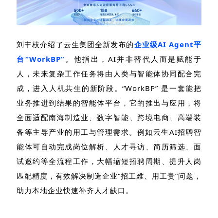
刘丰枝介绍了云生集团全新发布的
企业级
AI Agent
平
台“
WorkBP
”
。他指出，
AI
并非替代人而是赋能于
人，未来复杂工作任务将由人类与智能体协同配合完
成，进入人机共生的新阶段。“
WorkBP
” 是一套能
把
业务推进到结果的智能体平台
，它的推出与应用，将
全面适配南海制造业、数字智能、跨境电商、高端装
备等主导产业的用工与管理需求。例如云生
AI
招聘智
能体可自动完成岗位解析、人才寻访、简历筛选、面
试邀约等全流程工作，大幅缩短招聘周期、提升人岗
匹配精度，有效解决制造企业
“
招工难、用工贵
”
问题，
助力本地企业快速补齐人才缺口。