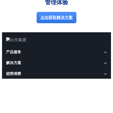
管理体验
点击获取解决方案
产品服务
解决方案
AI+人事
趋势洞察
云生AI解决方案
HRWORK人事通
AI+人才
云生动态
党建中心
出海易
AI招聘解决方案
云生软件解决方案
云生闪聘
CEO访谈
社会责任
AI合规解决方案
AI+软件
职得干
云生活动
人事管理软件解决方案
ESG报告
关于我们
AI出海解决方案
云生智慧服务解决方案
易搭云