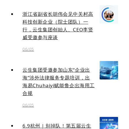
浙江省副省长胡伟会见中关村高
科技创新企业（院士团队）一
行，云生集团创始人、CEO李贤
威受邀参与座谈
06/05
云生集团受邀参加山东“企业出
海”涉外法律服务专题培训，出
海易Chuhaiyi赋能鲁企出海用工
合规
06/05
6.9杭州 | 别掉队！第五届云生