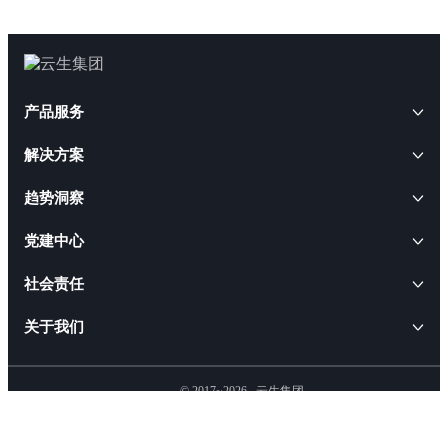
产品服务
解决方案
AI+人事
趋势洞察
云生AI解决方案
HRWORK人事通
AI+人才
云生动态
党建中心
出海易
AI招聘解决方案
云生软件解决方案
云生闪聘
CEO访谈
社会责任
AI合规解决方案
AI+软件
职得干
云生活动
人事管理软件解决方案
ESG报告
关于我们
AI出海解决方案
云生智慧服务解决方案
易搭云
就业通
行业政策
人才管理软件解决方案
云生AI数字员工和HR智能体
公益活动
AI政策咨询解决方案
企业介绍
人效云
人事管理解决方案
© 2017~2026
云生集团
客户案例
人效提升软件解决方案
AI人事管理解决方案
创始人介绍
沪ICP备14043722号
小职
人事云D-HR
招聘背调解决方案
洞察报告
社保医保公积金智能体解决方案
企业文化