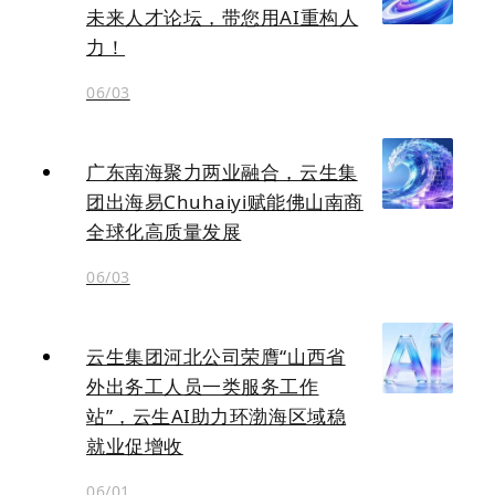
未来人才论坛，带您用AI重构人
力！
06/03
广东南海聚力两业融合，云生集
团出海易Chuhaiyi赋能佛山南商
全球化高质量发展
06/03
云生集团河北公司荣膺“山西省
外出务工人员一类服务工作
站”，云生AI助力环渤海区域稳
就业促增收
06/01